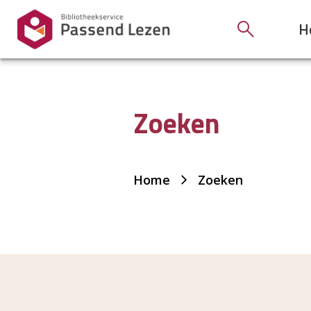
H
Zoeken
Je
Home
Zoeken
bent
hier: