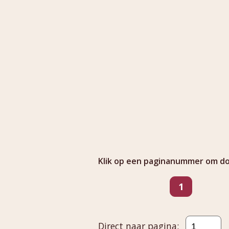
Klik op een paginanummer om doo
Ga naar pagina
pagina
1
Direct naar pagina: