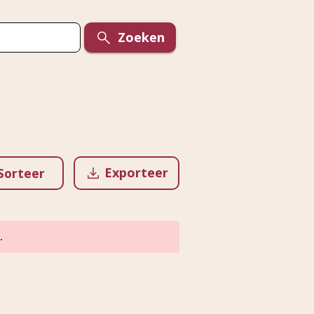
Zoeken
Exporteer
Sorteer
.