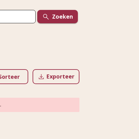
Zoeken
Exporteer
Sorteer
.