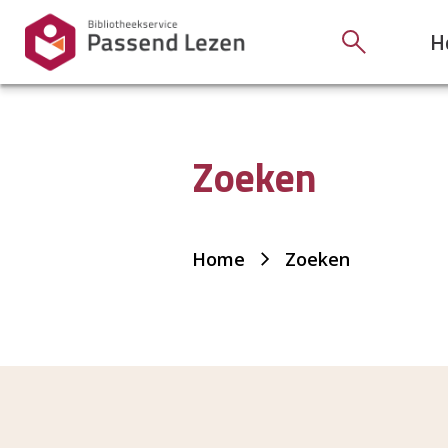
H
Zoeken
Je
Home
Zoeken
bent
hier: