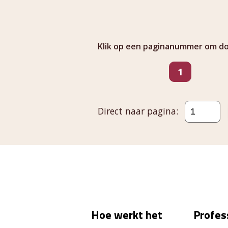
Klik op een paginanummer om doo
Ga naar pagina
pagina
1
Direct naar pagina:
Hoe werkt het
Profes