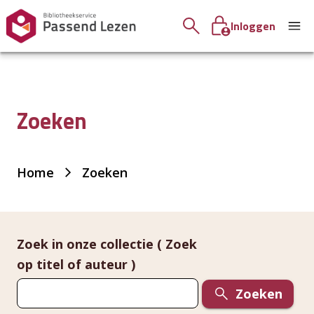
Inloggen
Zoeken
Je
Home
Zoeken
bent
hier:
Zoek in onze collectie ( Zoek
op titel of auteur )
Zoeken