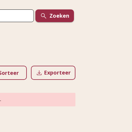
Zoeken
Exporteer
Sorteer
.