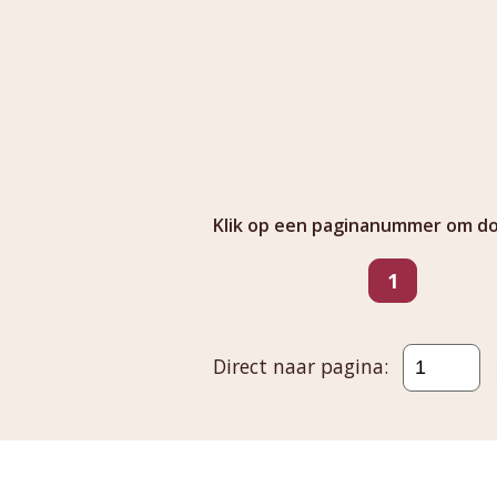
Klik op een paginanummer om doo
Ga naar pagina
pagina
1
Direct naar pagina: