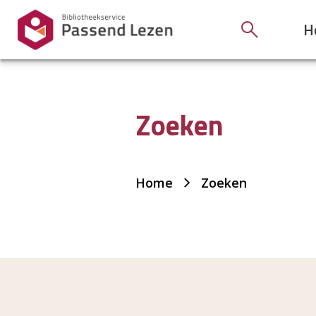
H
Zoeken
Je
Home
Zoeken
bent
hier: