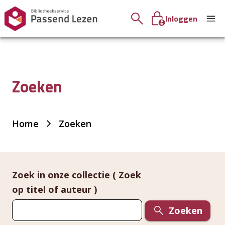
Inloggen
Zoeken
Je
Home
Zoeken
bent
hier:
Zoek in onze collectie ( Zoek
op titel of auteur )
Zoeken