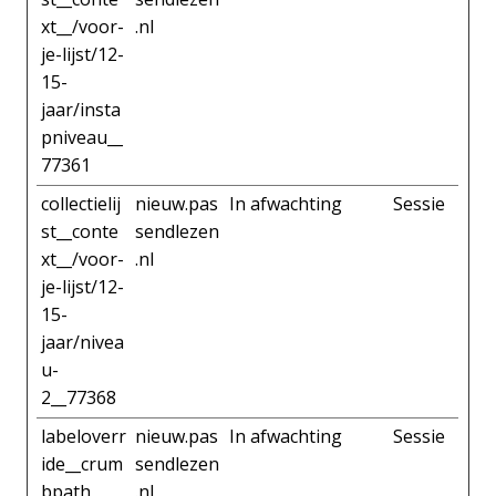
xt__/voor-
.nl
je-lijst/12-
15-
jaar/insta
pniveau__
77361
collectielij
nieuw.pas
In afwachting
Sessie
st__conte
sendlezen
xt__/voor-
.nl
je-lijst/12-
15-
jaar/nivea
u-
2__77368
labeloverr
nieuw.pas
In afwachting
Sessie
ide__crum
sendlezen
bpath
.nl