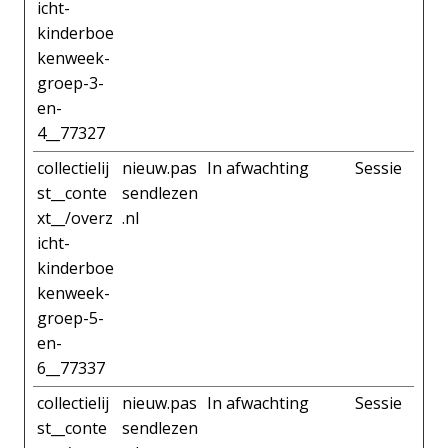
icht-
kinderboe
kenweek-
groep-3-
en-
4__77327
collectielij
nieuw.pas
In afwachting
Sessie
st__conte
sendlezen
xt__/overz
.nl
icht-
kinderboe
kenweek-
groep-5-
en-
6__77337
collectielij
nieuw.pas
In afwachting
Sessie
st__conte
sendlezen