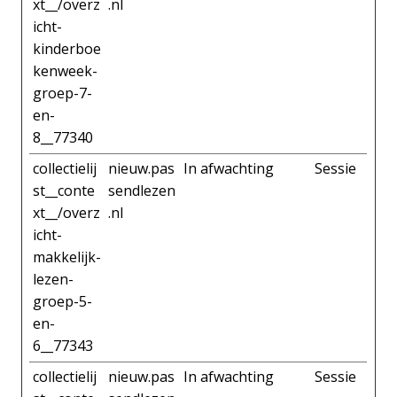
xt__/overz
.nl
icht-
kinderboe
kenweek-
groep-7-
en-
8__77340
collectielij
nieuw.pas
In afwachting
Sessie
st__conte
sendlezen
xt__/overz
.nl
icht-
makkelijk-
lezen-
groep-5-
en-
6__77343
collectielij
nieuw.pas
In afwachting
Sessie