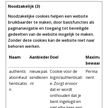
Noodzakelijk (3)
Noodzakelijke cookies helpen een website
bruikbaarder te maken, door basisfuncties als
paginanavigatie en toegang tot beveiligde
gedeelten van de website mogelijk te maken.
Zonder deze cookies kan de website niet naar
behoren werken.
Naam
Aanbieder
Doel
Maximale
bewaarter
authentic
nieuw.pas
Cookie voor de
Perma
ation#aut
sendlezen
login/authenticati
nent
henticatio
.nl
e. Zorgt ervoor
n
dat er wordt
onthouden dat je
bent ingelogd en
niet elke keer een