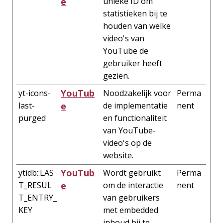
e
unieke ID om
statistieken bij te
houden van welke
video's van
YouTube de
gebruiker heeft
gezien.
YouTub
yt-icons-
Noodzakelijk voor
Perma
last-
e
de implementatie
nent
purged
en functionaliteit
van YouTube-
video's op de
website.
YouTub
ytidb::LAS
Wordt gebruikt
Perma
T_RESUL
e
om de interactie
nent
T_ENTRY_
van gebruikers
KEY
met embedded
inhoud bij te