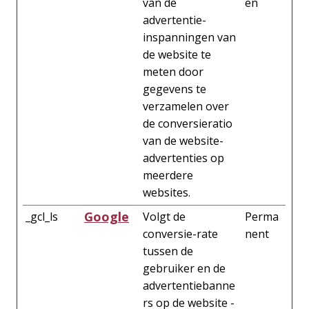
van de
en
advertentie-
inspanningen van
de website te
meten door
gegevens te
verzamelen over
de conversieratio
van de website-
advertenties op
meerdere
websites.
Google
_gcl_ls
Volgt de
Perma
conversie-rate
nent
tussen de
gebruiker en de
advertentiebanne
rs op de website -