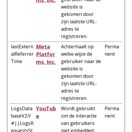
website is
gekomen door
zijn laatste URL-
adres te
registreren.
Meta
lastExtern
Achterhaalt op
Perma
alReferrer
Platfor
welke wijze de
nent
Time
gebruiker naar de
ms, Inc.
website is
gekomen door
zijn laatste URL-
adres te
registreren.
YouTub
LogsData
Wordt gebruikt
Perma
baseV2:V
e
om de interactie
nent
#||LogsR
van gebruikers
equestsSt
met embedded