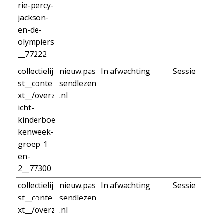
rie-percy-
jackson-
en-de-
olympiers
__77222
collectielij
nieuw.pas
In afwachting
Sessie
st__conte
sendlezen
xt__/overz
.nl
icht-
kinderboe
kenweek-
groep-1-
en-
2__77300
collectielij
nieuw.pas
In afwachting
Sessie
st__conte
sendlezen
xt__/overz
.nl