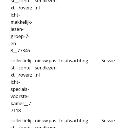
st__conte
sendlezen
xt__/overz
.nl
icht-
makkelijk-
lezen-
groep-7-
en-
8__77346
collectielij
nieuw.pas
In afwachting
Sessie
st__conte
sendlezen
xt__/overz
.nl
icht-
specials-
voorste-
kamer__7
7118
collectielij
nieuw.pas
In afwachting
Sessie
st__conte
sendlezen