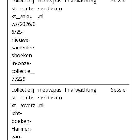
collectielij
nieuw.pas
In afwachting
Sessie
st__conte
sendlezen
xt__/nieu
.nl
ws/2026/0
6/25-
nieuwe-
samenlee
sboeken-
in-onze-
collectie__
77229
collectielij
nieuw.pas
In afwachting
Sessie
st__conte
sendlezen
xt__/overz
.nl
icht-
boeken-
Harmen-
van-