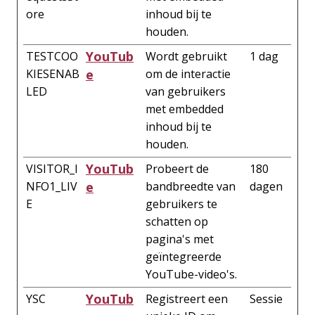
ore
inhoud bij te
houden.
YouTub
TESTCOO
Wordt gebruikt
1 dag
KIESENAB
e
om de interactie
LED
van gebruikers
met embedded
inhoud bij te
houden.
YouTub
VISITOR_I
Probeert de
180
NFO1_LIV
e
bandbreedte van
dagen
E
gebruikers te
schatten op
pagina's met
geïntegreerde
YouTube-video's.
YouTub
YSC
Registreert een
Sessie