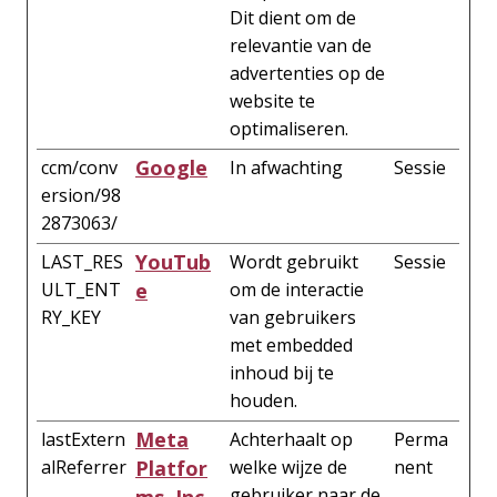
Dit dient om de
relevantie van de
advertenties op de
website te
optimaliseren.
Google
ccm/conv
In afwachting
Sessie
ersion/98
2873063/
YouTub
LAST_RES
Wordt gebruikt
Sessie
ULT_ENT
e
om de interactie
RY_KEY
van gebruikers
met embedded
inhoud bij te
houden.
Meta
lastExtern
Achterhaalt op
Perma
alReferrer
Platfor
welke wijze de
nent
gebruiker naar de
ms, Inc.