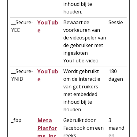
inhoud bij te
houden.
YouTub
__Secure-
Bewaart de
Sessie
YEC
e
voorkeuren van
de videospeler van
de gebruiker met
ingesloten
YouTube-video
YouTub
__Secure-
Wordt gebruikt
180
YNID
e
om de interactie
dagen
van gebruikers
met embedded
inhoud bij te
houden.
Meta
_fbp
Gebruikt door
3
Platfor
Facebook om een
maand
reeks
en
ms, Inc.