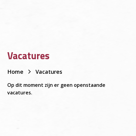
Vacatures
Je
Home
Vacatures
bent
hier:
Op dit moment zijn er geen openstaande
vacatures.