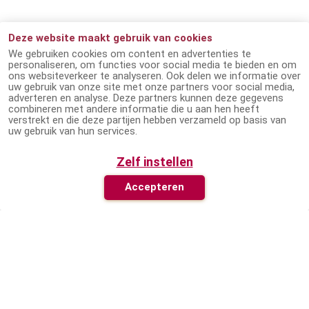
Meer informatie over Passend Lezen
Deze website maakt gebruik van cookies
We gebruiken cookies om content en advertenties te
personaliseren, om functies voor social media te bieden en om
ons websiteverkeer te analyseren. Ook delen we informatie over
Hoe werkt het
Professionals
uw gebruik van onze site met onze partners voor social media,
adverteren en analyse. Deze partners kunnen deze gegevens
Hoe werkt het?
Zorgorganisaties
combineren met andere informatie die u aan hen heeft
verstrekt en die deze partijen hebben verzameld op basis van
Lid worden
Onderwijs
uw gebruik van hun services.
Passend Lezen-app
Bibliotheken
Zelf instellen
Persoonlijk contact
Pers
Accepteren
Updates
Nieuws
Passend Lezen
Nieuwsbrief
Wie zijn wij?
Nieuwsberichten
Voorwaarden
Tussen de Regels
Vacatures