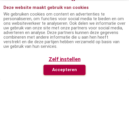
medewerker
Deze website maakt gebruik van cookies
We gebruiken cookies om content en advertenties te
personaliseren, om functies voor social media te bieden en om
ons websiteverkeer te analyseren. Ook delen we informatie over
Het is mogelijk om als school of medewerker een
uw gebruik van onze site met onze partners voor social media,
adverteren en analyse. Deze partners kunnen deze gegevens
lidmaatschap bij Passend Lezen af te sluiten. Zo
combineren met andere informatie die u aan hen heeft
kun je jouw account gemakkelijk inzetten als
verstrekt en die deze partijen hebben verzameld op basis van
uw gebruik van hun services.
voorbeeldaccount voor jouw doelgroep. Neem
leerlingen mee door onze uitgebreide collectie en
Zelf instellen
laat zien hoe het lidmaatschap werkt. Zo maken
we lezen voor iedereen mogelijk!
Accepteren
Word lid van Passend Lezen
Dit bieden we voor de jeugd