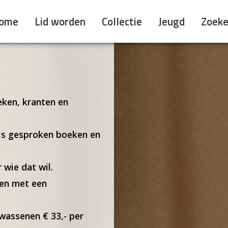
ome
Lid worden
Collectie
Jeugd
Zoek
eken, kranten en
als gesproken boeken en
 wie dat wil.
een met een
lwassenen € 33,- per