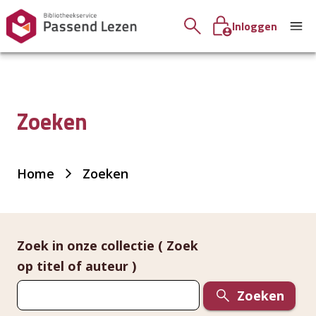
Inloggen
Zoeken
Je
Home
Zoeken
bent
hier:
Zoek in onze collectie ( Zoek
op titel of auteur )
Zoeken