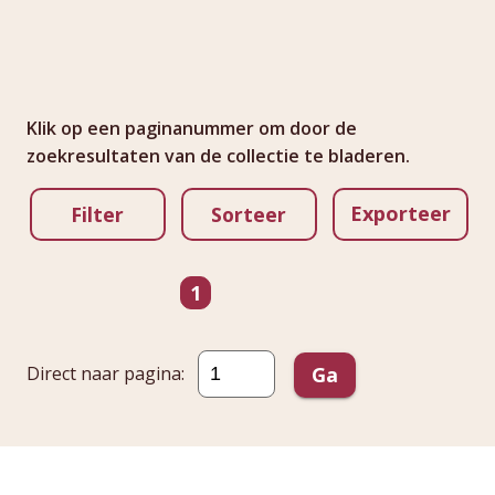
Klik op een paginanummer om door de
zoekresultaten van de collectie te bladeren.
Exporteer
Filter
Sorteer
Ga naar pagina
pagina
1
Direct naar pagina:
Ga