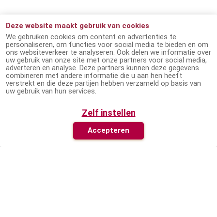
Ontdek de verschillende leesvormen
Deze website maakt gebruik van cookies
We gebruiken cookies om content en advertenties te
personaliseren, om functies voor social media te bieden en om
Gesproken boeken
ons websiteverkeer te analyseren. Ook delen we informatie over
uw gebruik van onze site met onze partners voor social media,
adverteren en analyse. Deze partners kunnen deze gegevens
Meer dan 110.000 gesproken boeken
combineren met andere informatie die u aan hen heeft
verstrekt en die deze partijen hebben verzameld op basis van
Ingesproken door vrijwilligers
uw gebruik van hun services.
Luister via o.a. de app of de Online Player
Zelf instellen
Download titels en luister onderweg
Accepteren
Navigeer door niveaus van het boek
Vind alle gesproken boeken
Brailleboeken