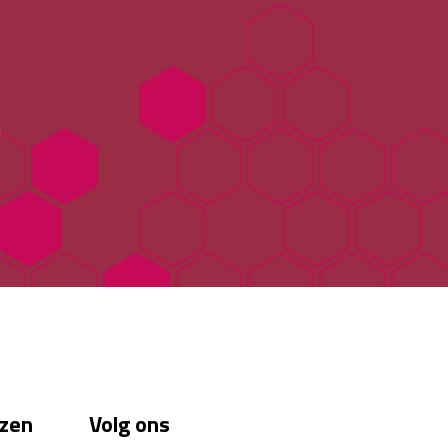
!
zen
Volg ons