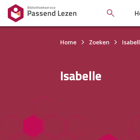
H
Je
Home
Zoeken
Isabel
bent
hier:
Isabelle