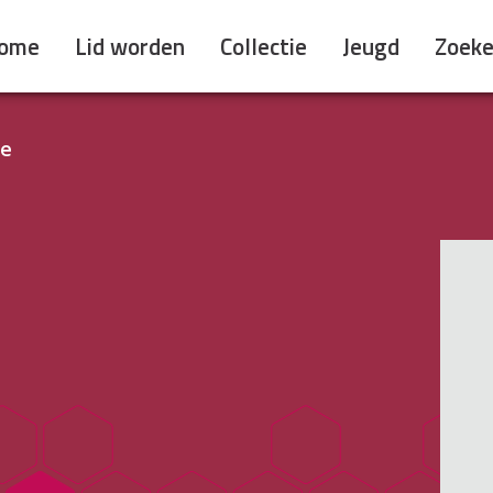
ome
Lid worden
Collectie
Jeugd
Zoek
le