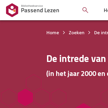
H
Je
Home
Zoeken
De int
bent
hier:
De intrede van 
(in het jaar 2000 en