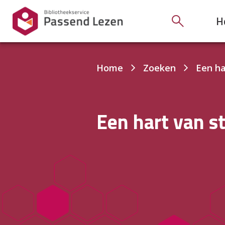
H
Je
Home
Zoeken
Een ha
bent
hier:
Een hart van s