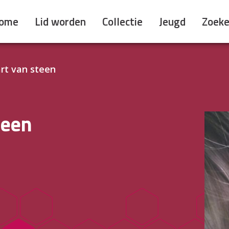
ome
Lid worden
Collectie
Jeugd
Zoek
rt van steen
teen