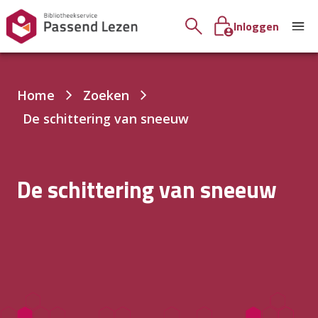
Inloggen
Je
Home
Zoeken
bent
De schittering van sneeuw
hier:
De schittering van sneeuw