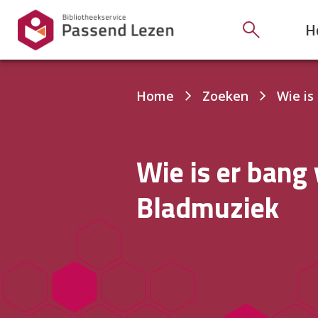
H
Je
Home
Zoeken
Wie is
bent
hier:
Wie is er bang 
Bladmuziek